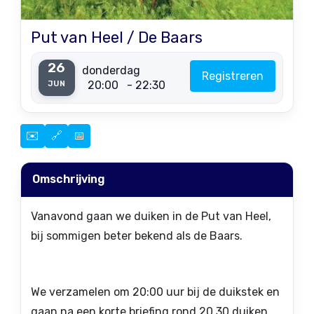
Put van Heel / De Baars
26
donderdag
Registreren
20:00
- 22:30
JUN
✉️
🔗
📅
Omschrijving
Vanavond gaan we duiken in de Put van Heel,
bij sommigen beter bekend als de Baars.
We verzamelen om 20:00 uur bij de duikstek en
gaan na een korte briefing rond 20.30 duiken.