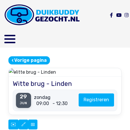
‹
Vorige pagina
Witte brug - Linden
29
zondag
Registreren
09:00
- 12:30
JUN
✉️
🔗
📅