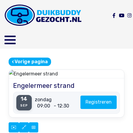
‹
Vorige pagina
Engelermeer strand
14
zondag
Registreren
09:00
- 12:30
SEP
✉️
🔗
📅