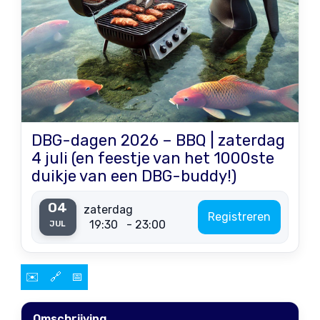
DBG-dagen 2026 – BBQ | zaterdag
4 juli (en feestje van het 1000ste
duikje van een DBG-buddy!)
04
zaterdag
Registreren
19:30
- 23:00
JUL
✉️
🔗
📅
Omschrijving