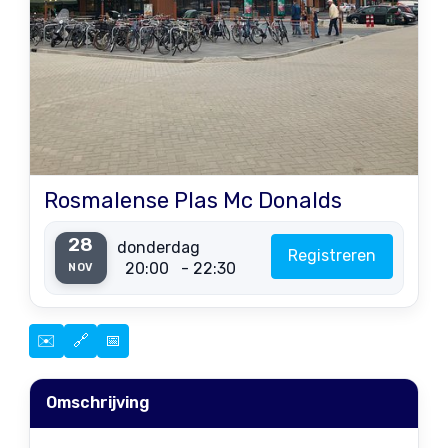
Rosmalense Plas Mc Donalds
28
donderdag
Registreren
20:00
- 22:30
NOV
✉️
🔗
📅
Omschrijving