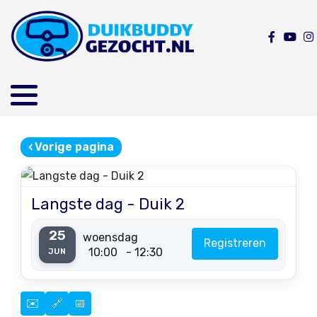
‹
Vorige pagina
Langste dag - Duik 2
25
woensdag
Registreren
10:00
- 12:30
JUN
✉️
🔗
📅