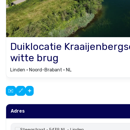
Duiklocatie
Kraaijenbergs
witte brug
Linden • Noord-Brabant • NL
✉️
🔗
➕
Adres
Steegstraat • 5439 NL • Linden