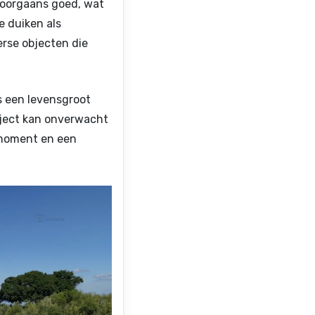
doorgaans goed, wat
e duiken als
erse objecten die
s een levensgroot
bject kan onverwacht
omoment en een