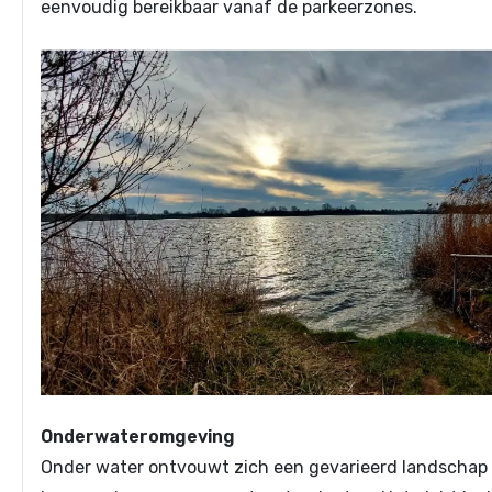
eenvoudig bereikbaar vanaf de parkeerzones.
Onderwateromgeving
Onder water ontvouwt zich een gevarieerd landscha