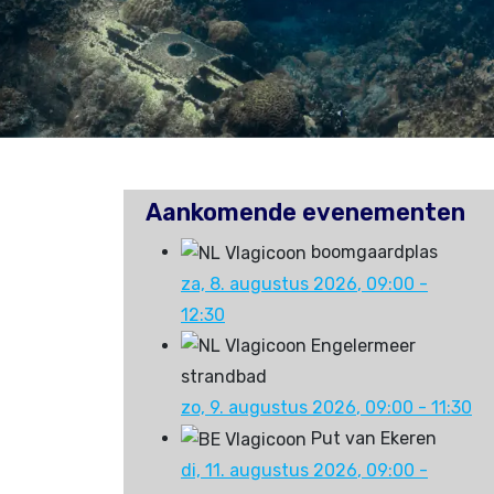
Aankomende evenementen
boomgaardplas
za, 8. augustus 2026
, 09:00
-
12:30
Engelermeer
strandbad
zo, 9. augustus 2026
, 09:00
-
11:30
Put van Ekeren
di, 11. augustus 2026
, 09:00
-