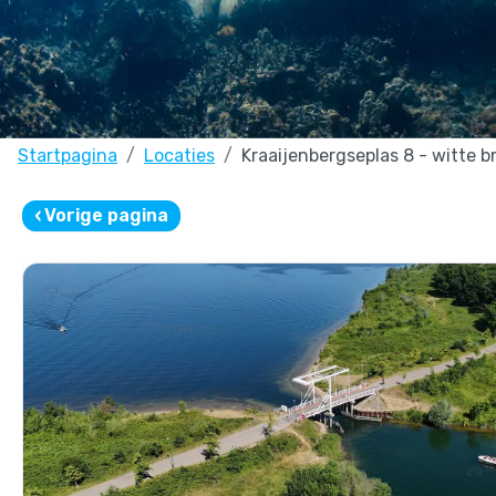
Startpagina
Locaties
Kraaijenbergseplas 8 - witte b
‹
Vorige pagina