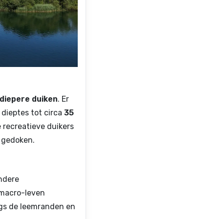
diepere duiken
. Er
 dieptes tot circa
35
e recreatieve duikers
t gedoken.
andere
 macro-leven
ngs de leemranden en