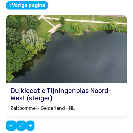
‹
Vorige pagina
Duiklocatie
Tijningenplas Noord-
West (steiger)
Zaltbommel • Gelderland • NL
✉️
🔗
➕