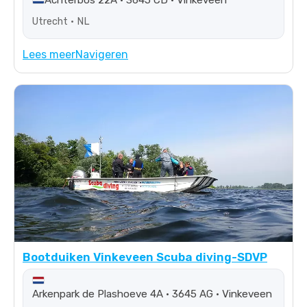
Achterbos 22A • 3645 CD • Vinkeveen
Utrecht • NL
Lees meer
Navigeren
Bootduiken Vinkeveen Scuba diving-SDVP
Arkenpark de Plashoeve 4A • 3645 AG • Vinkeveen