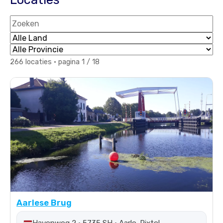
Zoeken
Land
Provincie
266 locaties · pagina 1 / 18
Aarlese Brug