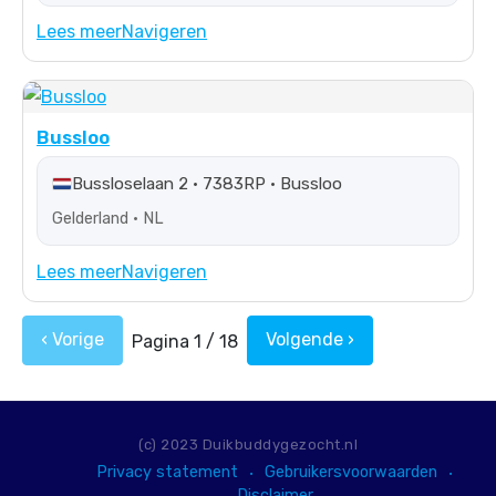
Lees meer
Navigeren
Bussloo
Bussloselaan 2 • 7383RP • Bussloo
Gelderland • NL
Lees meer
Navigeren
‹ Vorige
Volgende ›
Pagina 1 / 18
(c) 2023 Duikbuddygezocht.nl
Privacy statement
Gebruikersvoorwaarden
Disclaimer