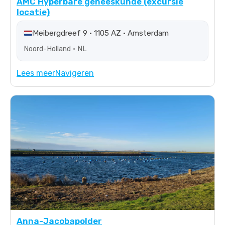
AMC Hyperbare geneeskunde (excursie
locatie)
Meibergdreef 9 • 1105 AZ • Amsterdam
Noord-Holland • NL
Lees meer
Navigeren
Anna-Jacobapolder