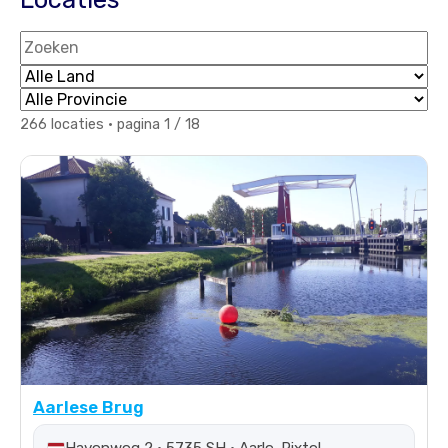
Zoeken
Land
Provincie
266 locaties · pagina 1 / 18
Aarlese Brug