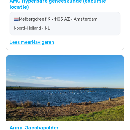
AMC Hyperbare geneeskunde (excursie
locatie)
Meibergdreef 9 • 1105 AZ • Amsterdam
Noord-Holland • NL
Lees meer
Navigeren
Anna-Jacobapolder