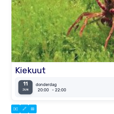
Kiekuut
11
donderdag
20:00
- 22:00
JUN
✉️
🔗
📅