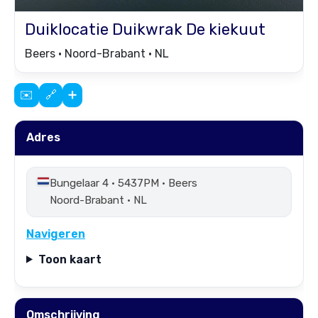
Duiklocatie
Duikwrak De kiekuut
Beers • Noord-Brabant • NL
✉️
🔗
➕
Adres
Bungelaar 4 • 5437PM • Beers
Noord-Brabant • NL
Navigeren
Toon kaart
Omschrijving