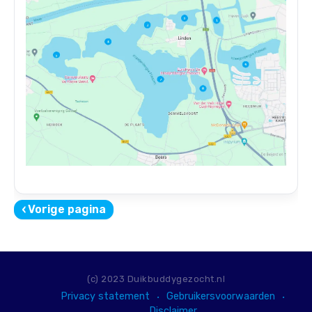
‹
Vorige pagina
(c) 2023 Duikbuddygezocht.nl
Privacy statement
Gebruikersvoorwaarden
Disclaimer