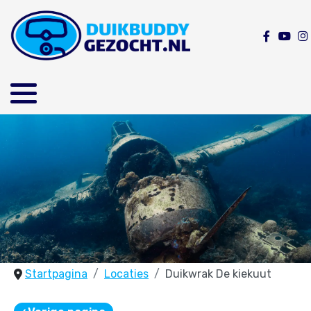
Startpagina
Locaties
Duikwrak De kiekuut