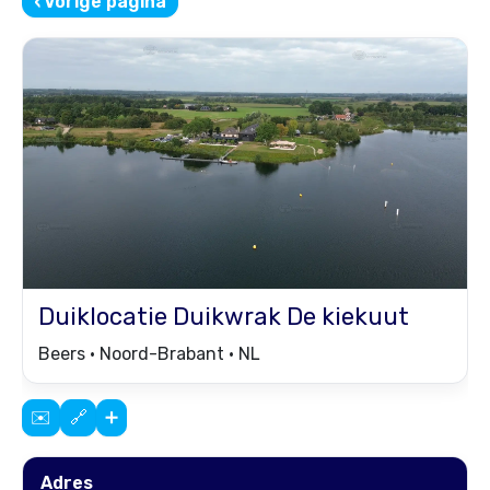
‹
Vorige pagina
Duiklocatie
Duikwrak De kiekuut
Beers • Noord-Brabant • NL
✉️
🔗
➕
Adres