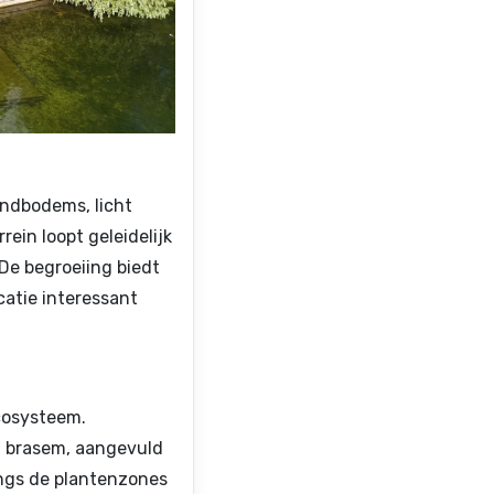
andbodems, licht
ein loopt geleidelijk
 De begroeiing biedt
atie interessant
cosysteem.
n brasem, aangevuld
ngs de plantenzones