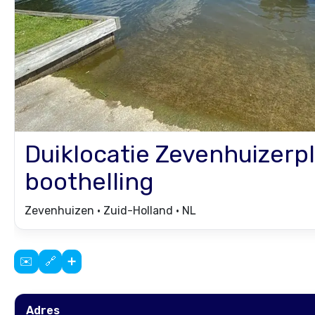
Duiklocatie
Zevenhuizerp
boothelling
Zevenhuizen • Zuid-Holland • NL
✉️
🔗
➕
Adres