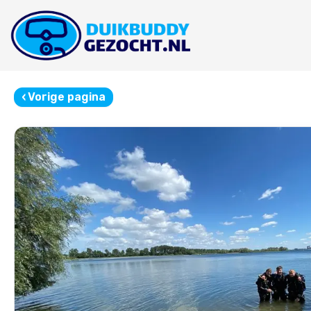
‹
Vorige pagina